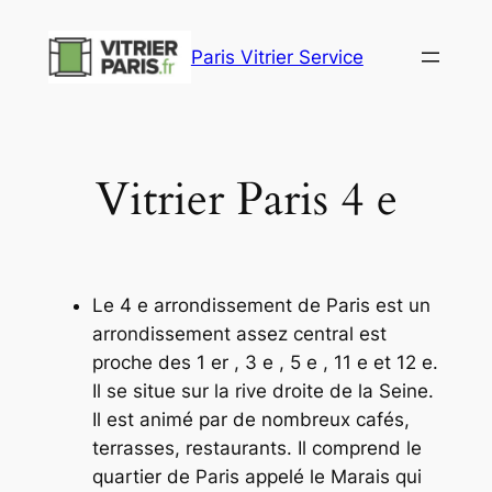
Aller
au
Paris Vitrier Service
contenu
Vitrier Paris 4 e
Le 4 e arrondissement de Paris est un
arrondissement assez central est
proche des 1 er , 3 e , 5 e , 11 e et 12 e.
Il se situe sur la rive droite de la Seine.
Il est animé par de nombreux cafés,
terrasses, restaurants. Il comprend le
quartier de Paris appelé le Marais qui