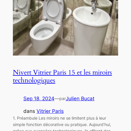
Nivert Vitrier Paris 15 et les miroirs
technologiques
Sep 18, 2024
—
Julien Bucat
par
dans
Vitrier Paris
1. Préambule Les miroirs ne se limitent plus à leur
simple fonction décorative ou pratique. Aujourd’hui,
grâce aux avancées technologiques, ils offrent des