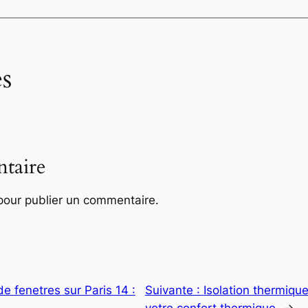
s
taire
our publier un commentaire.
 de fenetres sur Paris 14 :
Suivante :
Isolation thermique
votre confort thermique
→