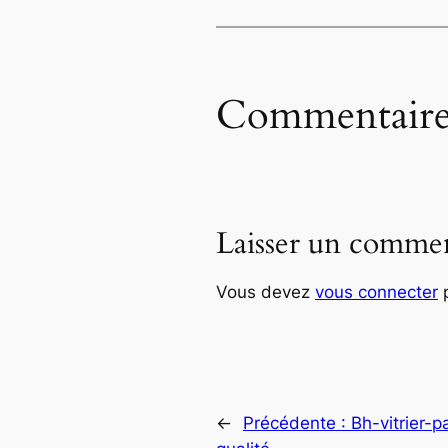
Commentaire
Laisser un commen
Vous devez
vous connecter
p
←
Précédente :
Bh-vitrier-p