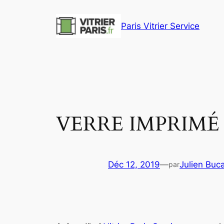
Aller
au
Paris Vitrier Service
contenu
VERRE IMPRIMÉ
Déc 12, 2019
—
Julien Buc
par