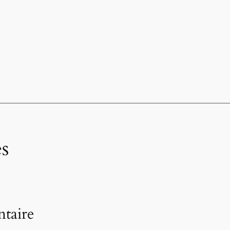
s
taire