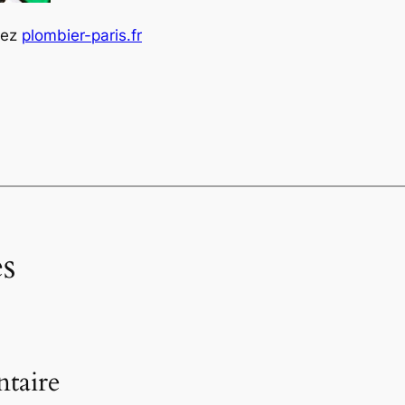
tez
plombier-paris.fr
s
taire