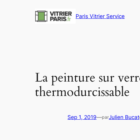
Aller
au
Paris Vitrier Service
contenu
La peinture sur verr
thermodurcissable
Sep 1, 2019
—
Julien Bucat
par